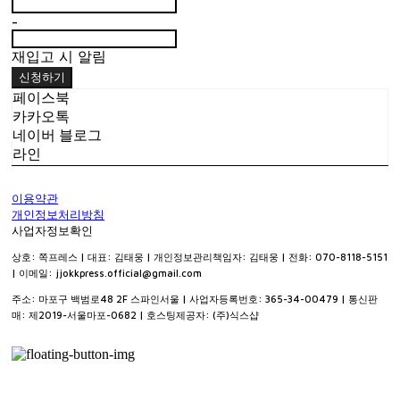
-
재입고 시 알림
신청하기
페이스북
카카오톡
네이버 블로그
라인
이용약관
개인정보처리방침
사업자정보확인
상호: 쪽프레스 | 대표: 김태웅 | 개인정보관리책임자: 김태웅 | 전화: 070-8118-5151
| 이메일: jjokkpress.official@gmail.com
주소: 마포구 백범로48 2F 스파인서울 | 사업자등록번호:
365-34-00479
| 통신판
매:
제2019-서울마포-0682
| 호스팅제공자: (주)식스샵