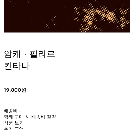
암캐 · 필라르
킨타나
19,800원
배송비
-
함께 구매 시 배송비 절약
상품 보기
추가 금액