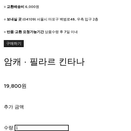
○
교환배송비
6,000원
○
보내실 곳
(04109) 서울시 마포구 백범로48, 우측 입구 2층
○
반품·교환 요청가능기간
상품수령 후 7일 이내
구매하기
암캐 · 필라르 킨타나
19,800원
추가 금액
수량