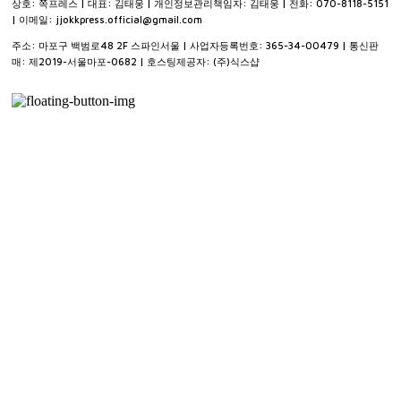
상호: 쪽프레스 | 대표: 김태웅 | 개인정보관리책임자: 김태웅 | 전화: 070-8118-5151
| 이메일: jjokkpress.official@gmail.com
주소: 마포구 백범로48 2F 스파인서울 | 사업자등록번호:
365-34-00479
| 통신판
매:
제2019-서울마포-0682
| 호스팅제공자: (주)식스샵